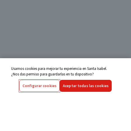
Usamos cookies para mejorar tu experiencia en Santa Isabel.
¿Nos das permiso para guardarlas en tu dispositivo?
Configurar cookies
Aceptar todas las cookies
Centro de Ayuda
Si tienes alguna duda ingresa aquí
Seguimiento de Compras