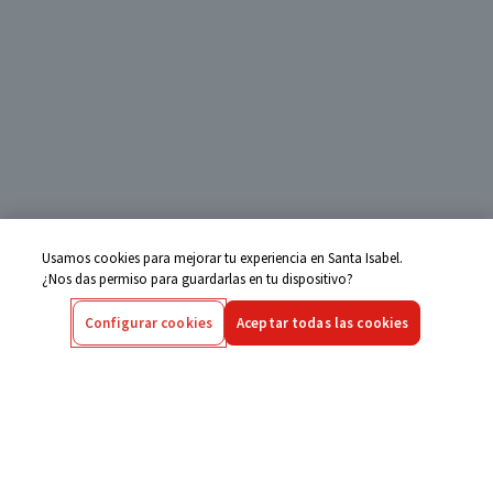
Usamos cookies para mejorar tu experiencia en Santa Isabel.
¿Nos das permiso para guardarlas en tu dispositivo?
Configurar cookies
Aceptar todas las cookies
Centro de Ayuda
Si tienes alguna duda ingresa aquí
Seguimiento de Compras