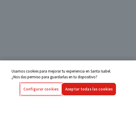
Usamos cookies para mejorar tu experiencia en Santa Isabel.
¿Nos das permiso para guardarlas en tu dispositivo?
Configurar cookies
Aceptar todas las cookies
Centro de Ayuda
Si tienes alguna duda ingresa aquí
Seguimiento de Compras