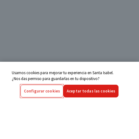
Usamos cookies para mejorar tu experiencia en Santa Isabel.
¿Nos das permiso para guardarlas en tu dispositivo?
Configurar cookies
Aceptar todas las cookies
Centro de Ayuda
Si tienes alguna duda ingresa aquí
Seguimiento de Compras