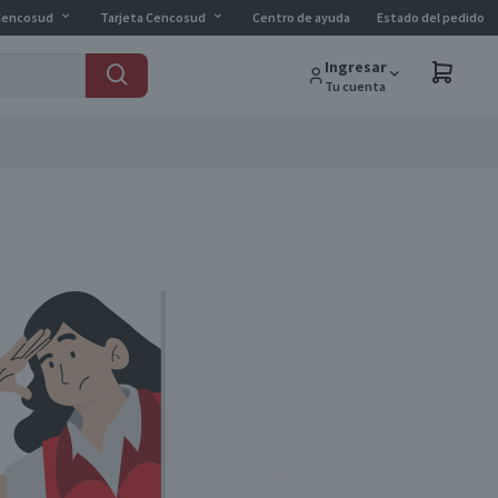
Cencosud
Tarjeta Cencosud
Centro de ayuda
Estado del pedido
Ingresar
Tu cuenta