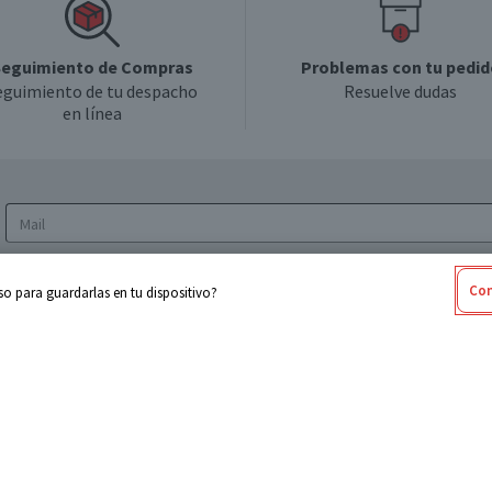
eguimiento de Compras
Problemas con tu pedid
eguimiento de tu despacho
Resuelve dudas
en línea
Acepto los
Términos y Condiciones
y la
Política
Con
o para guardarlas en tu dispositivo?
de privacidad y de tratamiento de datos
personales
sabel
Cencosud
ores
Paris