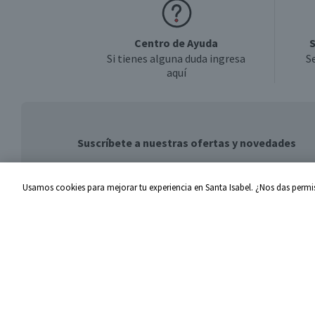
Centro de Ayuda
S
Si tienes alguna duda ingresa
S
aquí
Suscríbete a nuestras ofertas y novedades
Usamos cookies para mejorar tu experiencia en Santa Isabel. ¿Nos das permis
Centro de Ayuda
Santa I
Problemas con tu pedido
Proveed