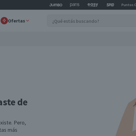
Puntos 
Ofertas
aste de
xiste. Pero,
rtas más