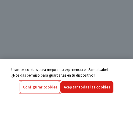
Usamos cookies para mejorar tu experiencia en Santa Isabel.
¿Nos das permiso para guardarlas en tu dispositivo?
Configurar cookies
Aceptar todas las cookies
Centro de Ayuda
Si tienes alguna duda ingresa aquí
Seguimiento de Compras