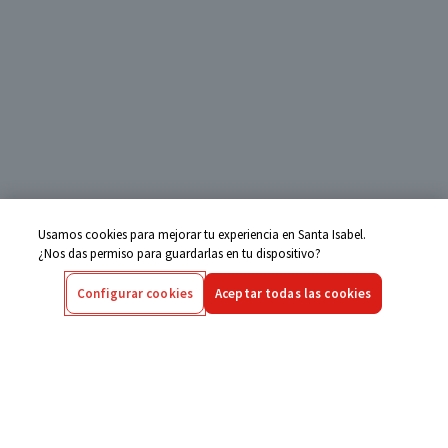
Usamos cookies para mejorar tu experiencia en Santa Isabel.
¿Nos das permiso para guardarlas en tu dispositivo?
Configurar cookies
Aceptar todas las cookies
Centro de Ayuda
Si tienes alguna duda ingresa aquí
Seguimiento de Compras