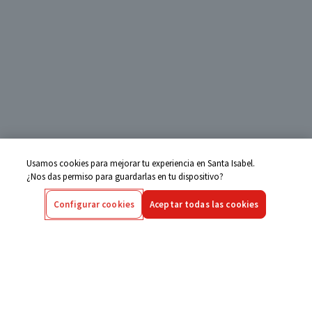
Usamos cookies para mejorar tu experiencia en Santa Isabel.
¿Nos das permiso para guardarlas en tu dispositivo?
Configurar cookies
Aceptar todas las cookies
Centro de Ayuda
Si tienes alguna duda ingresa aquí
Seguimiento de Compras