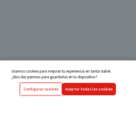
Usamos cookies para mejorar tu experiencia en Santa Isabel.
¿Nos das permiso para guardarlas en tu dispositivo?
Configurar cookies
Aceptar todas las cookies
Centro de Ayuda
Si tienes alguna duda ingresa aquí
Seguimiento de Compras