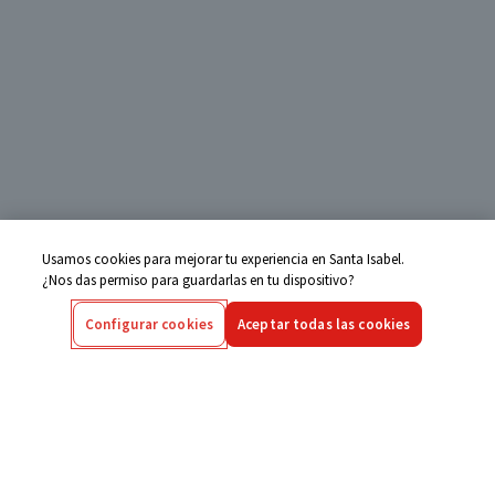
Usamos cookies para mejorar tu experiencia en Santa Isabel.
¿Nos das permiso para guardarlas en tu dispositivo?
Configurar cookies
Aceptar todas las cookies
Centro de Ayuda
Si tienes alguna duda ingresa aquí
Seguimiento de Compras