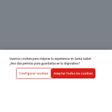
Usamos cookies para mejorar tu experiencia en Santa Isabel.
¿Nos das permiso para guardarlas en tu dispositivo?
Configurar cookies
Aceptar todas las cookies
Centro de Ayuda
Si tienes alguna duda ingresa aquí
Seguimiento de Compras