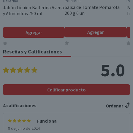
Pomarola
Ballerina
Pe
1 un.
Salsa de Tomate Pomarola
Jabón Líquido Ballerina Avena
Pa
200 g 6 un.
y Almendras 750 ml
Tri
Aroma
Cítrico
Garantía Mínima Legal
Agregar
Agregar
Válida hasta su fecha de caducidad
Garantía Proveedor
Reseñas y Calificaciones
Válida hasta su fecha de caducidad
5.0
Calificar producto
4
calificaciones
Ordenar
Funciona
8 de junio de 2024