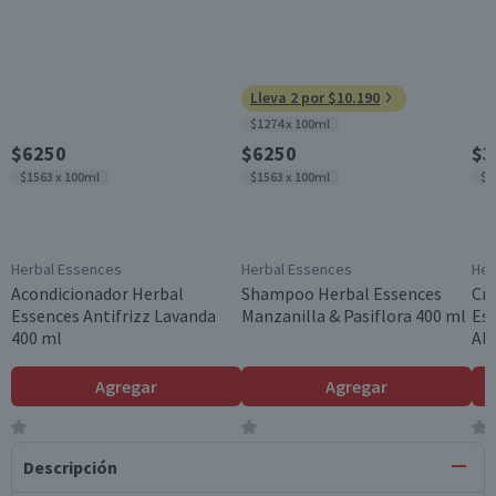
Lleva 2 por $10.190
$1274 x 100ml
$6250
$6250
$3
$1563 x 100ml
$1563 x 100ml
$2
Herbal Essences
Herbal Essences
Her
Acondicionador Herbal
Shampoo Herbal Essences
Cr
Essences Antifrizz Lavanda
Manzanilla & Pasiflora 400 ml
Ess
400 ml
Al
Agregar
Agregar
Descripción