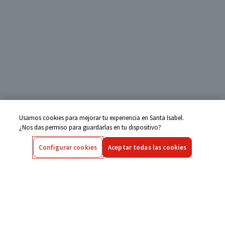
Usamos cookies para mejorar tu experiencia en Santa Isabel.
¿Nos das permiso para guardarlas en tu dispositivo?
Configurar cookies
Aceptar todas las cookies
Centro de Ayuda
Si tienes alguna duda ingresa aquí
Seguimiento de Compras