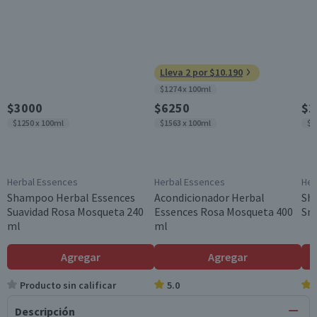
Lleva 2 por $10.190
$1274 x 100ml
$3000
$6250
$1
$1250 x 100ml
$1563 x 100ml
$1
Herbal Essences
Herbal Essences
Her
Shampoo Herbal Essences
Acondicionador Herbal
Sh
Suavidad Rosa Mosqueta 240
Essences Rosa Mosqueta 400
Sm
ml
ml
Agregar
Agregar
Producto sin calificar
5.0
Descripción