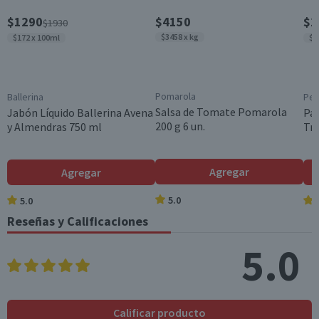
Género
$1290
$4150
$2
$1930
Mujer
$3458 x kg
$172 x 100ml
$1
Cantidad
1 un.
Aroma
Pomarola
Ballerina
Pe
Floral
Salsa de Tomate Pomarola
Jabón Líquido Ballerina Avena
Pa
200 g 6 un.
y Almendras 750 ml
Tri
Modelo
Classics
Garantía Mínima Legal
Agregar
Agregar
Válida hasta su fecha de caducidad
5.0
5.0
Garantía Proveedor
Reseñas y Calificaciones
Válida hasta su fecha de caducidad
5.0
Calificar producto