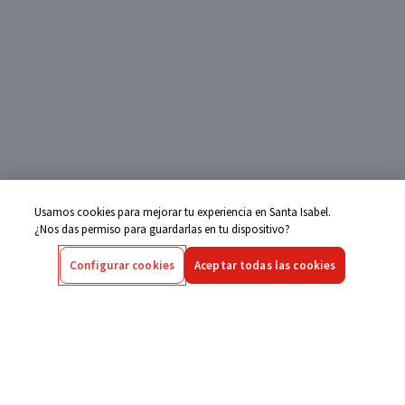
Usamos cookies para mejorar tu experiencia en Santa Isabel.
¿Nos das permiso para guardarlas en tu dispositivo?
Configurar cookies
Aceptar todas las cookies
Centro de Ayuda
Si tienes alguna duda ingresa aquí
Seguimiento de Compras