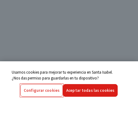
Usamos cookies para mejorar tu experiencia en Santa Isabel.
¿Nos das permiso para guardarlas en tu dispositivo?
Configurar cookies
Aceptar todas las cookies
Centro de Ayuda
Si tienes alguna duda ingresa aquí
Seguimiento de Compras