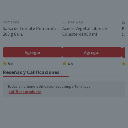
Pomarola
Cuisine & Co
Sup
Salsa de Tomate Pomarola
Aceite Vegetal Libre de
Bol
200 g 6 un.
Colesterol 900 ml
Cam
Agregar
Agregar
5.0
4.8
Reseñas y Calificaciones
Todavía no tiene calificaciones, comparte la tuya.
Calificar producto