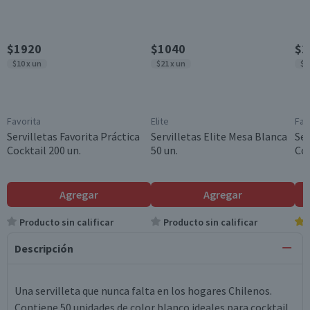
$1920
$1040
$2
$10 x un
$21 x un
$1
Favorita
Elite
Fav
Servilletas Favorita Práctica
Servilletas Elite Mesa Blanca
Ser
Cocktail 200 un.
50 un.
Cóc
Agregar
Agregar
Producto sin calificar
Producto sin calificar
Descripción
Una servilleta que nunca falta en los hogares Chilenos.
Contiene 50 unidades de color blanco ideales para cocktail.