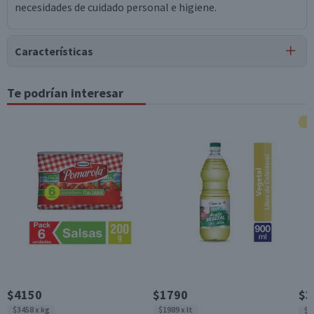
necesidades de cuidado personal e higiene.
Características
Tipo de Producto
Te podrían interesar
Servilletas
Color
Blanco
Contenido
50 unidades
Garantía Mínima Legal
Válida hasta su fecha de caducidad
$4150
$1790
$3
$3458 x kg
$1989 x lt
$3