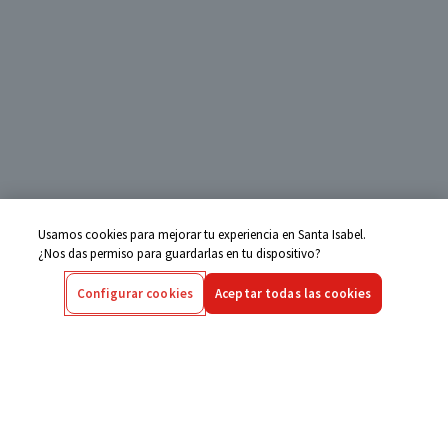
Usamos cookies para mejorar tu experiencia en Santa Isabel.
¿Nos das permiso para guardarlas en tu dispositivo?
Configurar cookies
Aceptar todas las cookies
Centro de Ayuda
Si tienes alguna duda ingresa aquí
Seguimiento de Compras