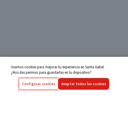
Usamos cookies para mejorar tu experiencia en Santa Isabel.
¿Nos das permiso para guardarlas en tu dispositivo?
Configurar cookies
Aceptar todas las cookies
Centro de Ayuda
Si tienes alguna duda ingresa aquí
Seguimiento de Compras