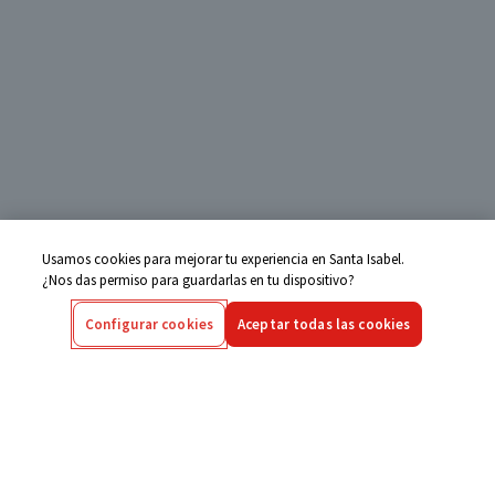
Usamos cookies para mejorar tu experiencia en Santa Isabel.
¿Nos das permiso para guardarlas en tu dispositivo?
Configurar cookies
Aceptar todas las cookies
Centro de Ayuda
Si tienes alguna duda ingresa aquí
Seguimiento de Compras