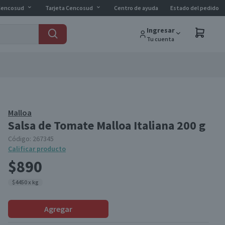
Cencosud
Tarjeta Cencosud
Centro de ayuda
Estado del pedido
Ingresar
Tu cuenta
Malloa
Salsa de Tomate Malloa Italiana 200 g
Código:
267345
Calificar producto
$890
$4450 x kg
Agregar