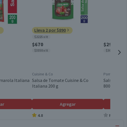
Lleva 2 por $890
$2225 x lt
$670
$2940
$3350 x lt
$3675 x kg
Cuisine & Co
Pomarola
marola Italiana
Salsa de Tomate Cuisine & Co
Salsa de To
Italiana 200 g
800 g
ar
Agregar
4.8
Producto s