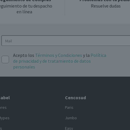
eguimiento de tu despacho
Resuelve dudas
en línea
Acepto los
Términos y Condiciones
y la
Política
de privacidad y de tratamiento de datos
personales
sabel
Cencosud
ores
Paris
Mypes
Jumbo
s
Easy