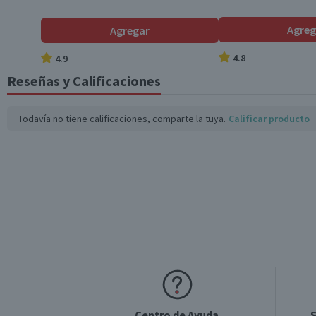
Garantía Mínima Legal
Agreg
Agregar
4.8
4.9
Reseñas y Calificaciones
Todavía no tiene calificaciones, comparte la tuya.
Calificar producto
Centro de Ayuda
S