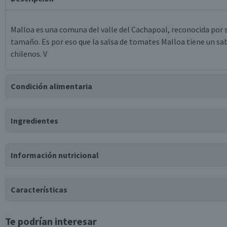
Malloa es una comuna del valle del Cachapoal, reconocida por s
tamaño. Es por eso que la salsa de tomates Malloa tiene un sabo
chilenos. V
Condición alimentaria
Certificación
Ingredientes
Libre de
Vegano
Gluten
Ingredientes
Información nutricional
agua, concentrado de tomate, almidón modificado de maíz, azúc
ácido cítrico, ajo deshidratado.
Tabla nutricional
Características
Valores medios
Por cada 100g/ml
Te podrían interesar
Tipo de Producto
Energía (kCal)
44