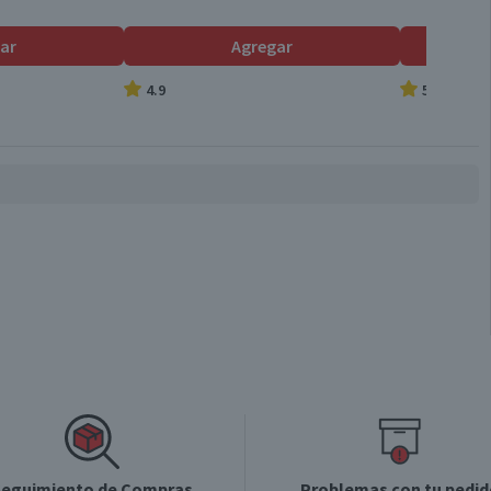
Válida hasta su fecha de caducidad
ar
Agregar
4.9
5.0
eguimiento de Compras
Problemas con tu pedid