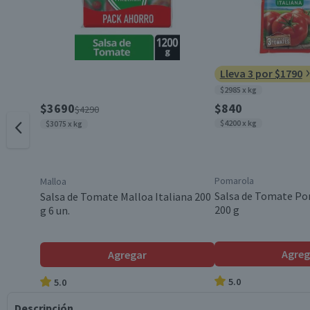
Lleva 3 por $1790
$2985 x kg
$3690
$840
$4290
$4200 x kg
$3075 x kg
Pomarola
Malloa
Salsa de Tomate Po
Salsa de Tomate Malloa Italiana 200
200 g
g 6 un.
Agreg
Agregar
5.0
5.0
Descripción