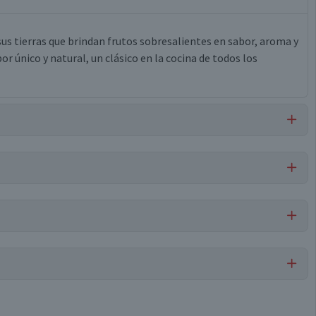
us tierras que brindan frutos sobresalientes en sabor, aroma y
r único y natural, un clásico en la cocina de todos los
ar, sal, cebolla deshidratada, sorbato de potasio, orégano,
Por cada 1 porción
Salsa de Tomate
8,8