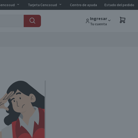
Cencosud
Tarjeta Cencosud
Centro de ayuda
Estado del pedido
Ingresar
Tu cuenta