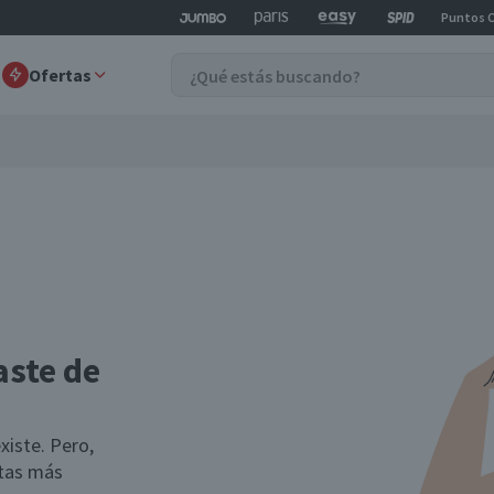
Puntos 
Ofertas
aste de
xiste. Pero,
rtas más