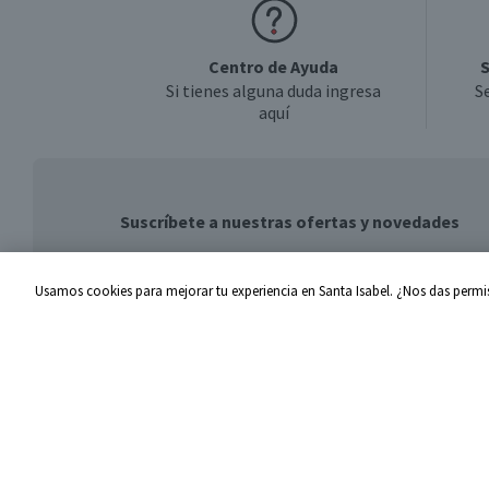
Centro de Ayuda
S
Si tienes alguna duda ingresa
S
aquí
Suscríbete a nuestras ofertas y novedades
Usamos cookies para mejorar tu experiencia en Santa Isabel. ¿Nos das permis
Centro de Ayuda
Santa I
Problemas con tu pedido
Proveed