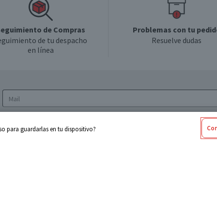
eguimiento de Compras
Problemas con tu pedid
eguimiento de tu despacho
Resuelve dudas
en línea
Acepto los
Términos y Condiciones
y la
Política
Con
o para guardarlas en tu dispositivo?
de privacidad y de tratamiento de datos
personales
sabel
Cencosud
ores
Paris