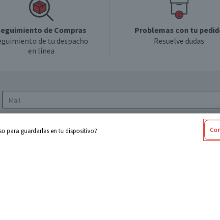
eguimiento de Compras
Problemas con tu pedid
eguimiento de tu despacho
Resuelve dudas
en línea
Acepto los
Términos y Condiciones
y la
Política
Con
o para guardarlas en tu dispositivo?
de privacidad y de tratamiento de datos
personales
sabel
Cencosud
ores
Paris