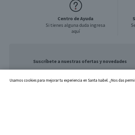
Centro de Ayuda
S
Si tienes alguna duda ingresa
S
aquí
Suscríbete a nuestras ofertas y novedades
Usamos cookies para mejorar tu experiencia en Santa Isabel. ¿Nos das permis
Centro de Ayuda
Santa I
Problemas con tu pedido
Proveed