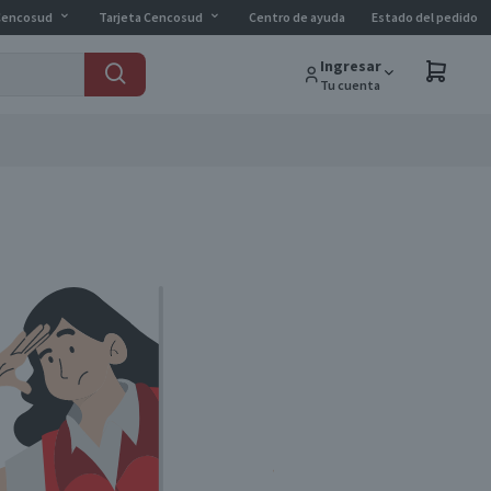
Cencosud
Tarjeta Cencosud
Centro de ayuda
Estado del pedido
Ingresar
Tu cuenta