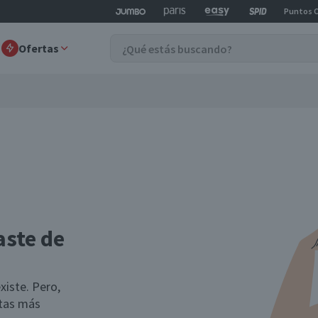
Puntos 
Ofertas
aste de
xiste. Pero,
rtas más