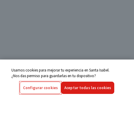
Usamos cookies para mejorar tu experiencia en Santa Isabel.
¿Nos das permiso para guardarlas en tu dispositivo?
Configurar cookies
Aceptar todas las cookies
Centro de Ayuda
Si tienes alguna duda ingresa aquí
Seguimiento de Compras