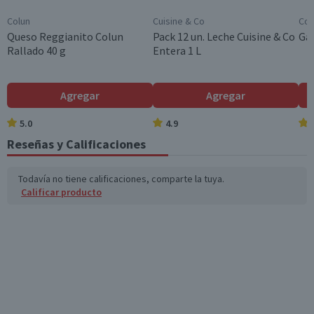
Colun
Cuisine & Co
Cos
Queso Reggianito Colun
Pack 12 un. Leche Cuisine & Co
Gal
Rallado 40 g
Entera 1 L
Agregar
Agregar
5.0
4.9
Reseñas y Calificaciones
Todavía no tiene calificaciones, comparte la tuya.
Calificar producto