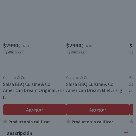
$2990
$2990
$3
$3430
$3430
$5863 x kg
$5863 x kg
$6
Cuisine & Co
Cuisine & Co
Bab
Salsa BBQ Cuisine & Co
Salsa BBQ Cuisine & Co
Sal
American Dream Original 510
American Dream Miel 510 g
510
g
Agregar
Agregar
Producto sin calificar
Producto sin calificar
Descripción