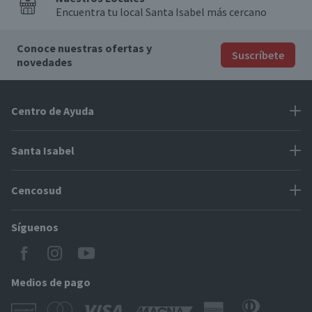
Encuentra tu local Santa Isabel más cercano
Conoce nuestras ofertas y
Suscríbete
novedades
Centro de Ayuda
Problemas con tu pedido
Santa Isabel
Información de pago
Proveedores
Cencosud
Cómo modificar mis datos
Espacio Mypes
Modos de entrega y cobertura
Síguenos
Paris
Concursos
Locales Santa Isabel
Jumbo
CyberDay
Cómo comprar en SantaIsabel.cl
Easy
Medios de pago
BlackFriday
Servicio al cliente
Tarjeta Cencosud Scotiabank