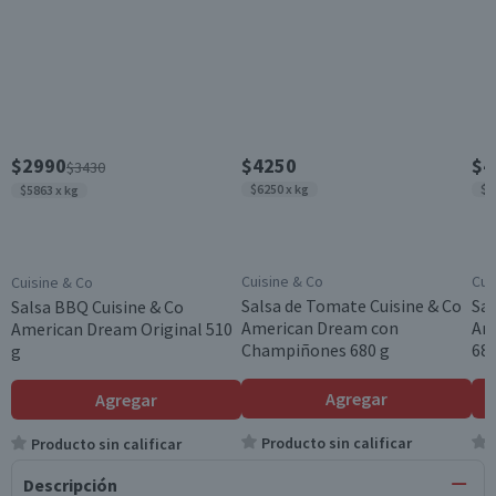
$2990
$4250
$4
$3430
$6250 x kg
$6
$5863 x kg
Cuisine & Co
Cui
Cuisine & Co
Salsa de Tomate Cuisine & Co
Sal
Salsa BBQ Cuisine & Co
American Dream con
Am
American Dream Original 510
Champiñones 680 g
680
g
Agregar
Agregar
Producto sin calificar
Producto sin calificar
Descripción