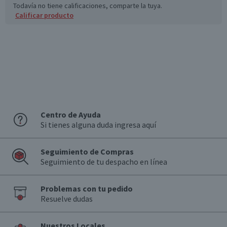
Todavía no tiene calificaciones, comparte la tuya.
Calificar producto
*Ingesta de referencia de un adulto promedio (8400 kj / 2000 kcal)
Centro de Ayuda
Si tienes alguna duda ingresa aquí
Seguimiento de Compras
Seguimiento de tu despacho en línea
Problemas con tu pedido
Resuelve dudas
Nuestros Locales