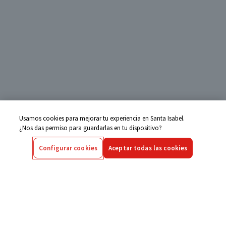
Usamos cookies para mejorar tu experiencia en Santa Isabel.
¿Nos das permiso para guardarlas en tu dispositivo?
Configurar cookies
Aceptar todas las cookies
Centro de Ayuda
Si tienes alguna duda ingresa aquí
Seguimiento de Compras