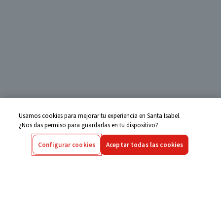
Usamos cookies para mejorar tu experiencia en Santa Isabel.
¿Nos das permiso para guardarlas en tu dispositivo?
Configurar cookies
Aceptar todas las cookies
Centro de Ayuda
Si tienes alguna duda ingresa aquí
Seguimiento de Compras