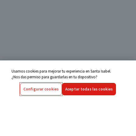
Usamos cookies para mejorar tu experiencia en Santa Isabel.
¿Nos das permiso para guardarlas en tu dispositivo?
Configurar cookies
Aceptar todas las cookies
Centro de Ayuda
Si tienes alguna duda ingresa aquí
Seguimiento de Compras