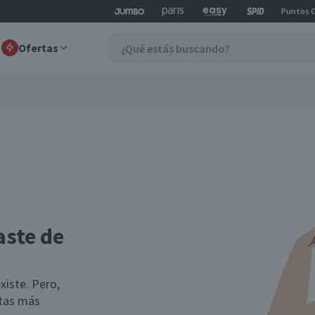
Puntos 
Ofertas
aste de
xiste. Pero,
rtas más