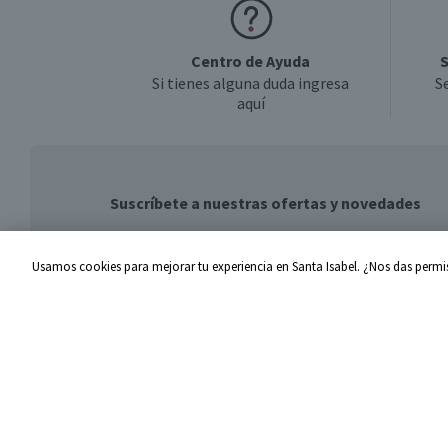
Centro de Ayuda
S
Si tienes alguna duda ingresa
S
aquí
Suscríbete a nuestras ofertas y novedades
Usamos cookies para mejorar tu experiencia en Santa Isabel. ¿Nos das permis
Centro de Ayuda
Santa I
Problemas con tu pedido
Proveed