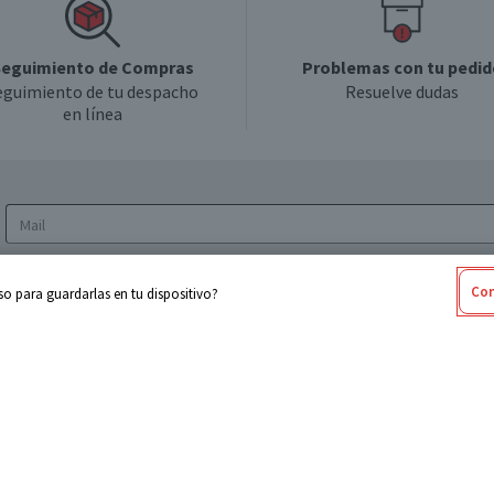
eguimiento de Compras
Problemas con tu pedid
eguimiento de tu despacho
Resuelve dudas
en línea
Acepto los
Términos y Condiciones
y la
Política
Con
o para guardarlas en tu dispositivo?
de privacidad y de tratamiento de datos
personales
sabel
Cencosud
ores
Paris