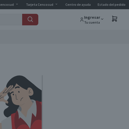
Cencosud
Tarjeta Cencosud
Centro de ayuda
Estado del pedido
Ingresar
Tu cuenta