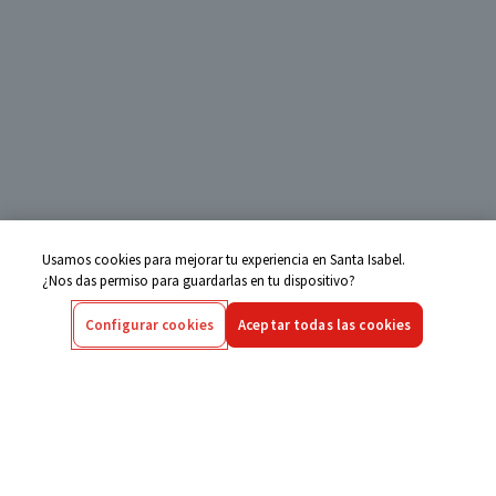
Usamos cookies para mejorar tu experiencia en Santa Isabel.
¿Nos das permiso para guardarlas en tu dispositivo?
Configurar cookies
Aceptar todas las cookies
Centro de Ayuda
Si tienes alguna duda ingresa aquí
Seguimiento de Compras