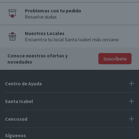
Problemas con tu pedido
Resuelve dudas
Nuestros Locales
Encuentra tu local Santa Isabel más cercano
Conoce nuestras ofertas y
Suscríbete
novedades
Centro de Ayuda
Problemas con tu pedido
Santa Isabel
Información de pago
Proveedores
Cencosud
Cómo modificar mis datos
Espacio Mypes
Modos de entrega y cobertura
Síguenos
Paris