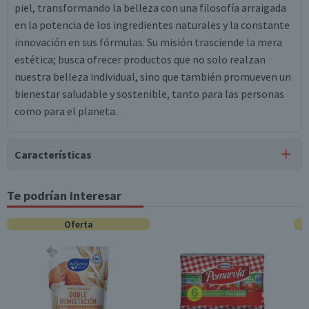
piel, transformando la belleza con una filosofía arraigada
en la potencia de los ingredientes naturales y la constante
innovación en sus fórmulas. Su misión trasciende la mera
estética; busca ofrecer productos que no solo realzan
nuestra belleza individual, sino que también promueven un
bienestar saludable y sostenible, tanto para las personas
como para el planeta.
Características
Tipo de Producto
Te podrían interesar
Tinturas de Cabello
Oferta
Característica Sustentable
Producto Cruelty Free
Contenido
20 g
Garantía Mínima Legal