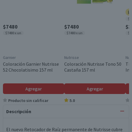
Ll
$2
$7480
$7480
$3
$7480 x un
$7480 x un
$3
Garnier
Nutrisse
Nut
Coloración Garnier Nutrisse
Coloración Nutrisse Tono 50
Tin
52 Chocolatisimo 157 ml
Castaña 157 ml
Int
Agregar
Agregar
Producto sin calificar
5.0
Descripción
El nuevo Retocador de Raíz permanente de Nutrisse cubre