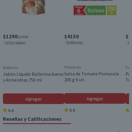
Válida hasta su fecha de caducidad
$1290
$4150
$2
$1930
$3458 x kg
$172 x 100ml
$1
Pomarola
Ballerina
Pe
Salsa de Tomate Pomarola
Jabón Líquido Ballerina Avena
Pa
200 g 6 un.
y Almendras 750 ml
Tri
Agregar
Agregar
5.0
5.0
Reseñas y Calificaciones