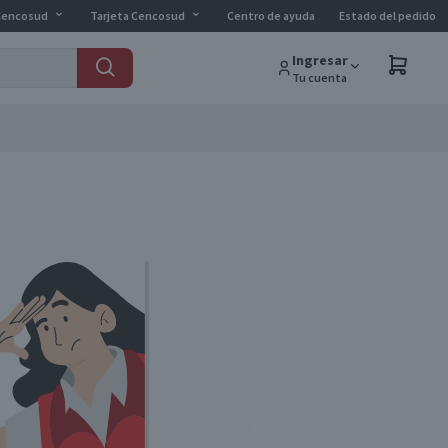
Cencosud
Tarjeta Cencosud
Centro de ayuda
Estado del pedido
Ingresar
Tu cuenta