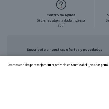
Centro de Ayuda
S
Si tienes alguna duda ingresa
S
aquí
Suscríbete a nuestras ofertas y novedades
Usamos cookies para mejorar tu experiencia en Santa Isabel. ¿Nos das permis
Centro de Ayuda
Santa I
Problemas con tu pedido
Proveed