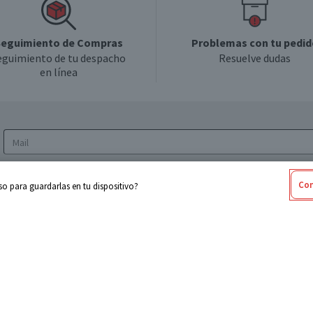
eguimiento de Compras
Problemas con tu pedid
eguimiento de tu despacho
Resuelve dudas
en línea
Acepto los
Términos y Condiciones
y la
Política
Con
o para guardarlas en tu dispositivo?
de privacidad y de tratamiento de datos
personales
sabel
Cencosud
ores
Paris