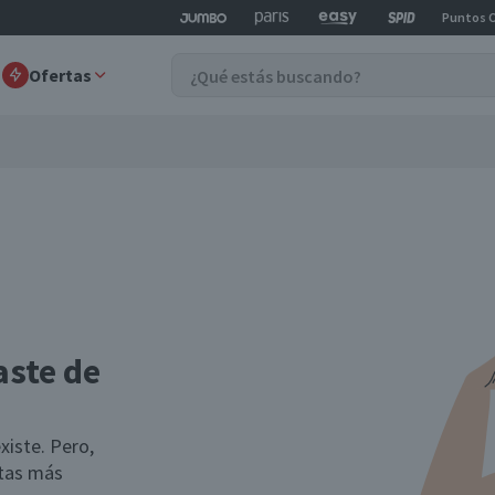
Puntos 
Ofertas
aste de
xiste. Pero,
rtas más