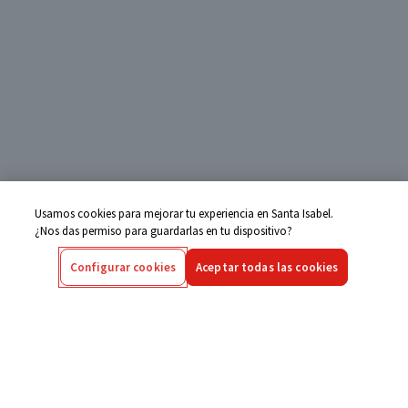
Usamos cookies para mejorar tu experiencia en Santa Isabel.
¿Nos das permiso para guardarlas en tu dispositivo?
Configurar cookies
Aceptar todas las cookies
Centro de Ayuda
Si tienes alguna duda ingresa aquí
Seguimiento de Compras