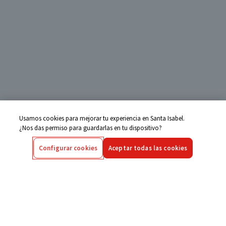
Usamos cookies para mejorar tu experiencia en Santa Isabel.
¿Nos das permiso para guardarlas en tu dispositivo?
Configurar cookies
Aceptar todas las cookies
Centro de Ayuda
Si tienes alguna duda ingresa aquí
Seguimiento de Compras