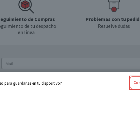
eguimiento de Compras
Problemas con tu pedid
eguimiento de tu despacho
Resuelve dudas
en línea
Acepto los
Términos y Condiciones
y la
Política
Con
o para guardarlas en tu dispositivo?
de privacidad y de tratamiento de datos
personales
sabel
Cencosud
ores
Paris