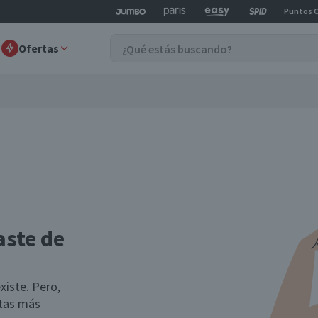
Puntos 
Ofertas
aste de
xiste. Pero,
rtas más