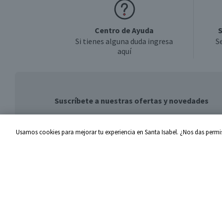
Centro de Ayuda
S
Si tienes alguna duda ingresa
S
aquí
Suscríbete a nuestras ofertas y novedades
Usamos cookies para mejorar tu experiencia en Santa Isabel. ¿Nos das permis
Centro de Ayuda
Santa I
Problemas con tu pedido
Proveed