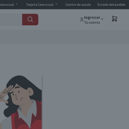
Cencosud
Tarjeta Cencosud
Centro de ayuda
Estado del pedido
Ingresar
Tu cuenta