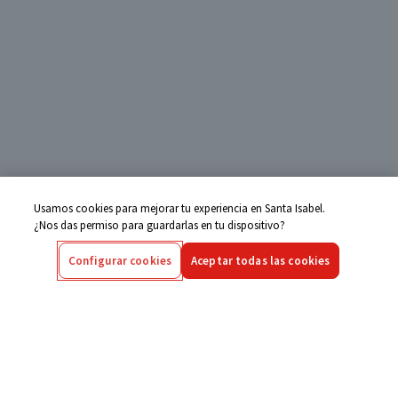
Usamos cookies para mejorar tu experiencia en Santa Isabel.
¿Nos das permiso para guardarlas en tu dispositivo?
Configurar cookies
Aceptar todas las cookies
Centro de Ayuda
Si tienes alguna duda ingresa aquí
Seguimiento de Compras