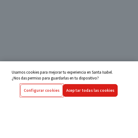
Usamos cookies para mejorar tu experiencia en Santa Isabel.
¿Nos das permiso para guardarlas en tu dispositivo?
Configurar cookies
Aceptar todas las cookies
Centro de Ayuda
Si tienes alguna duda ingresa aquí
Seguimiento de Compras