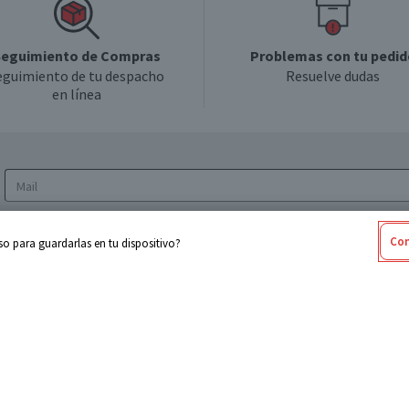
eguimiento de Compras
Problemas con tu pedid
eguimiento de tu despacho
Resuelve dudas
en línea
Acepto los
Términos y Condiciones
y la
Política
Con
o para guardarlas en tu dispositivo?
de privacidad y de tratamiento de datos
personales
sabel
Cencosud
ores
Paris