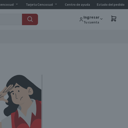
Cencosud
Tarjeta Cencosud
Centro de ayuda
Estado del pedido
Ingresar
Tu cuenta