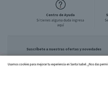
Centro de Ayuda
S
Si tienes alguna duda ingresa
S
aquí
Suscríbete a nuestras ofertas y novedades
Usamos cookies para mejorar tu experiencia en Santa Isabel. ¿Nos das permis
Centro de Ayuda
Santa I
Problemas con tu pedido
Proveed