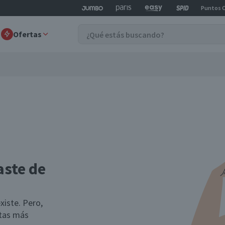
Puntos 
Ofertas
aste de
xiste. Pero,
rtas más