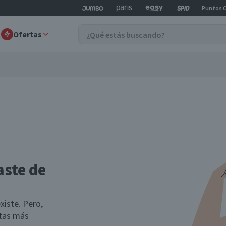
Puntos 
Ofertas
aste de
xiste. Pero,
rtas más