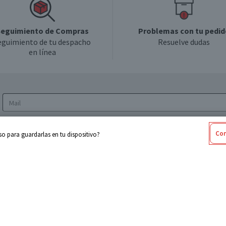
eguimiento de Compras
Problemas con tu pedid
eguimiento de tu despacho
Resuelve dudas
en línea
Acepto los
Términos y Condiciones
y la
Política
Con
o para guardarlas en tu dispositivo?
de privacidad y de tratamiento de datos
personales
sabel
Cencosud
ores
Paris