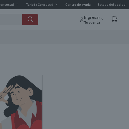
Cencosud
Tarjeta Cencosud
Centro de ayuda
Estado del pedido
Ingresar
Tu cuenta