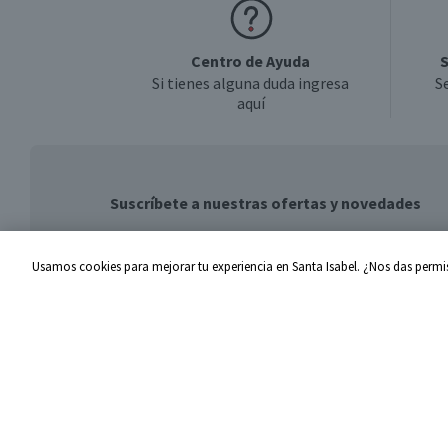
Centro de Ayuda
S
Si tienes alguna duda ingresa
S
aquí
Suscríbete a nuestras ofertas y novedades
Usamos cookies para mejorar tu experiencia en Santa Isabel. ¿Nos das permis
Centro de Ayuda
Santa I
Problemas con tu pedido
Proveed