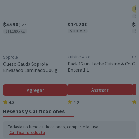
Ll
$8
$5590
$14.280
$3
$5990
$1190 x lt
$9
$11.180 x kg
Cuisine & Co
Cos
Soprole
Pack 12 un. Leche Cuisine & Co
Gal
Queso Gauda Soprole
Entera 1 L
Envasado Laminado 500 g
Agregar
Agregar
4.9
4.8
Reseñas y Calificaciones
Todavía no tiene calificaciones, comparte la tuya.
Calificar producto