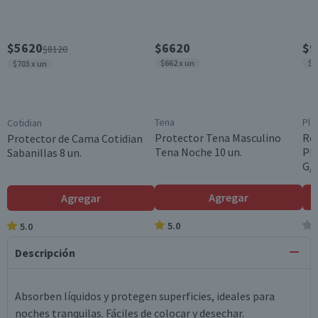
$5620
$6620
$9
$8120
$662 x un
$1
$703 x un
Tena
Ple
Cotidian
Protector Tena Masculino
Rop
Protector de Cama Cotidian
Tena Noche 10 un.
Ple
Sabanillas 8 un.
G/X
Agregar
Agregar
5.0
5.0
Descripción
Absorben líquidos y protegen superficies, ideales para
noches tranquilas. Fáciles de colocar y desechar.