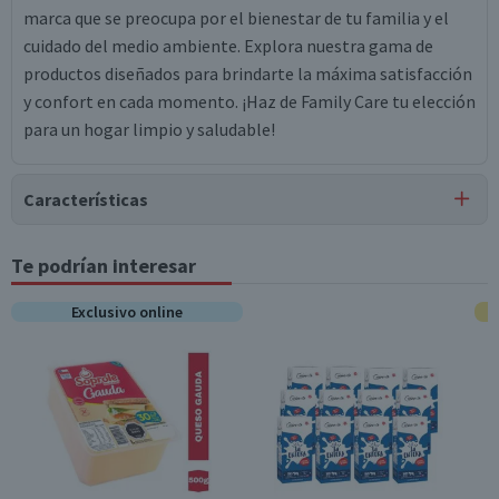
marca que se preocupa por el bienestar de tu familia y el
cuidado del medio ambiente. Explora nuestra gama de
productos diseñados para brindarte la máxima satisfacción
y confort en cada momento. ¡Haz de Family Care tu elección
para un hogar limpio y saludable!
Características
Tipo de Producto
Te podrían interesar
Bajadas de Cama
Exclusivo online
Pack-Unitario
Unitario
Contenido
8 unidades
Garantía Mínima Legal
6 meses, a partir de la entrega del producto