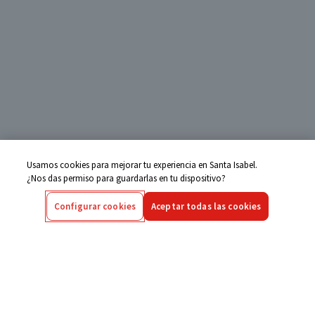
Usamos cookies para mejorar tu experiencia en Santa Isabel.
¿Nos das permiso para guardarlas en tu dispositivo?
Configurar cookies
Aceptar todas las cookies
Centro de Ayuda
Si tienes alguna duda ingresa aquí
Seguimiento de Compras