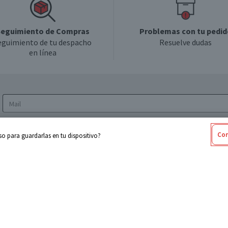
eguimiento de Compras
Problemas con tu pedid
eguimiento de tu despacho
Resuelve dudas
en línea
Acepto los
Términos y Condiciones
y la
Política
Con
o para guardarlas en tu dispositivo?
de privacidad y de tratamiento de datos
personales
sabel
Cencosud
ores
Paris