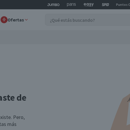
Puntos 
Ofertas
aste de
xiste. Pero,
rtas más