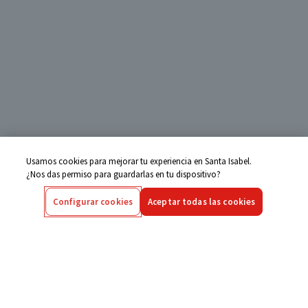
Usamos cookies para mejorar tu experiencia en Santa Isabel.
¿Nos das permiso para guardarlas en tu dispositivo?
Configurar cookies
Aceptar todas las cookies
Centro de Ayuda
Si tienes alguna duda ingresa aquí
Seguimiento de Compras