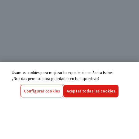
Usamos cookies para mejorar tu experiencia en Santa Isabel.
¿Nos das permiso para guardarlas en tu dispositivo?
Configurar cookies
Aceptar todas las cookies
Centro de Ayuda
Si tienes alguna duda ingresa aquí
Seguimiento de Compras