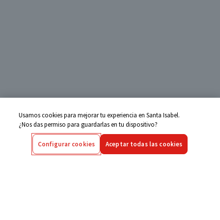
Usamos cookies para mejorar tu experiencia en Santa Isabel.
¿Nos das permiso para guardarlas en tu dispositivo?
Configurar cookies
Aceptar todas las cookies
Centro de Ayuda
Si tienes alguna duda ingresa aquí
Seguimiento de Compras