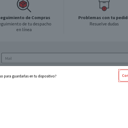
eguimiento de Compras
Problemas con tu pedid
eguimiento de tu despacho
Resuelve dudas
en línea
Acepto los
Términos y Condiciones
y la
Política
Con
o para guardarlas en tu dispositivo?
de privacidad y de tratamiento de datos
personales
sabel
Cencosud
ores
Paris