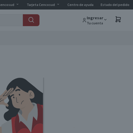
Cencosud
Tarjeta Cencosud
Centro de ayuda
Estado del pedido
Ingresar
Tu cuenta