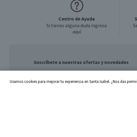
Centro de Ayuda
S
Si tienes alguna duda ingresa
S
aquí
Suscríbete a nuestras ofertas y novedades
Usamos cookies para mejorar tu experiencia en Santa Isabel. ¿Nos das permis
Centro de Ayuda
Santa I
Problemas con tu pedido
Proveed