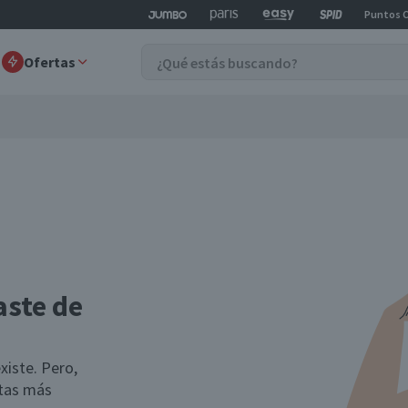
Puntos 
Ofertas
aste de
xiste. Pero,
rtas más