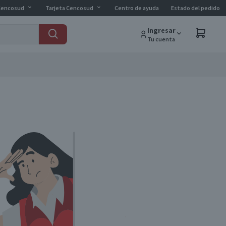
Cencosud
Tarjeta Cencosud
Centro de ayuda
Estado del pedido
Ingresar
Tu cuenta