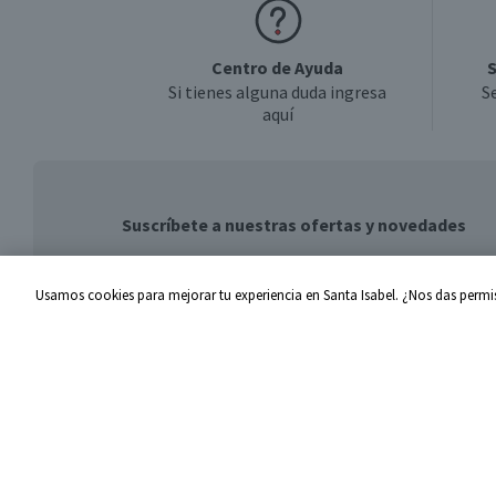
Centro de Ayuda
S
Si tienes alguna duda ingresa
S
aquí
Suscríbete a nuestras ofertas y novedades
Usamos cookies para mejorar tu experiencia en Santa Isabel. ¿Nos das permis
Centro de Ayuda
Santa I
Problemas con tu pedido
Proveed