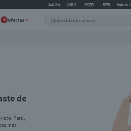
Puntos 
Ofertas
aste de
xiste. Pero,
rtas más