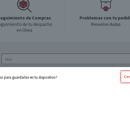
eguimiento de Compras
Problemas con tu pedid
eguimiento de tu despacho
Resuelve dudas
en línea
Acepto los
Términos y Condiciones
y la
Política
Con
o para guardarlas en tu dispositivo?
de privacidad y de tratamiento de datos
personales
sabel
Cencosud
ores
Paris