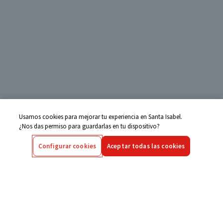
Usamos cookies para mejorar tu experiencia en Santa Isabel.
¿Nos das permiso para guardarlas en tu dispositivo?
Configurar cookies
Aceptar todas las cookies
Centro de Ayuda
Si tienes alguna duda ingresa aquí
Seguimiento de Compras