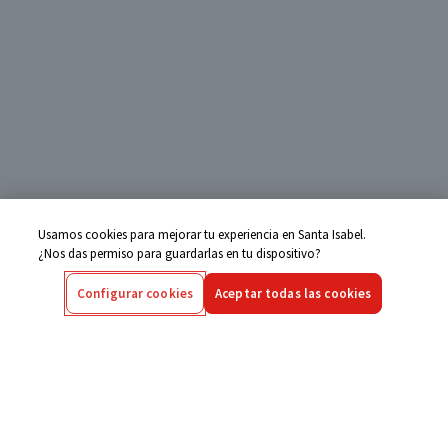
Usamos cookies para mejorar tu experiencia en Santa Isabel.
¿Nos das permiso para guardarlas en tu dispositivo?
Configurar cookies
Aceptar todas las cookies
Centro de Ayuda
Si tienes alguna duda ingresa aquí
Seguimiento de Compras